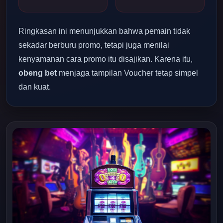
Ringkasan ini menunjukkan bahwa pemain tidak
sekadar berburu promo, tetapi juga menilai
kenyamanan cara promo itu disajikan. Karena itu,
obeng bet
menjaga tampilan Voucher tetap simpel
dan kuat.