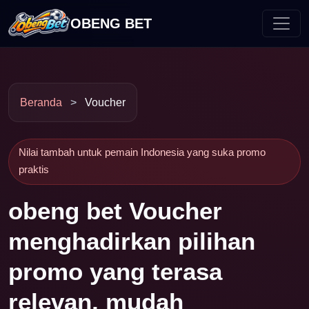
OBENG BET
Beranda
>
Voucher
Nilai tambah untuk pemain Indonesia yang suka promo
praktis
obeng bet Voucher
menghadirkan pilihan
promo yang terasa
relevan, mudah