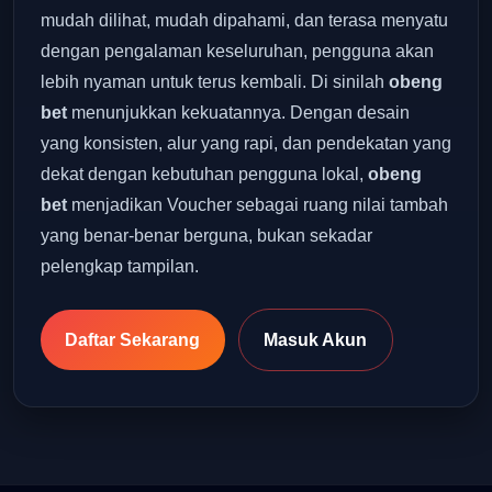
mudah dilihat, mudah dipahami, dan terasa menyatu
dengan pengalaman keseluruhan, pengguna akan
lebih nyaman untuk terus kembali. Di sinilah
obeng
bet
menunjukkan kekuatannya. Dengan desain
yang konsisten, alur yang rapi, dan pendekatan yang
dekat dengan kebutuhan pengguna lokal,
obeng
bet
menjadikan Voucher sebagai ruang nilai tambah
yang benar-benar berguna, bukan sekadar
pelengkap tampilan.
Daftar Sekarang
Masuk Akun