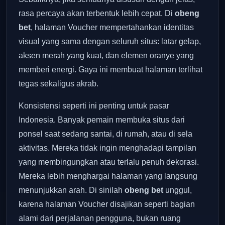
rasa percaya akan terbentuk lebih cepat. Di
obeng
bet
, halaman Voucher mempertahankan identitas
visual yang sama dengan seluruh situs: latar gelap,
aksen merah yang kuat, dan elemen oranye yang
memberi energi. Gaya ini membuat halaman terlihat
tegas sekaligus akrab.
Konsistensi seperti ini penting untuk pasar
Indonesia. Banyak pemain membuka situs dari
ponsel saat sedang santai, di rumah, atau di sela
aktivitas. Mereka tidak ingin menghadapi tampilan
yang membingungkan atau terlalu penuh dekorasi.
Mereka lebih menghargai halaman yang langsung
menunjukkan arah. Di sinilah
obeng bet
unggul,
karena halaman Voucher disajikan seperti bagian
alami dari perjalanan pengguna, bukan ruang