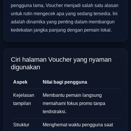
pengguna lama, Voucher menjadi salah satu alasan
untuk rutin mengecek apa yang sedang tersedia. Ini
adalah dinamika yang penting dalam membangun
kedekatan jangka panjang dengan pemain lokal.
Ciri halaman Voucher yang nyaman
digunakan
Aspek
Nilai bagi pengguna
Kejelasan
Membantu pemain langsung
tampilan
memahami fokus promo tanpa
terdistraksi.
Struktur
Menghemat waktu pengguna saat