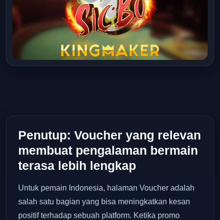
Penutup: Voucher yang relevan
membuat pengalaman bermain
terasa lebih lengkap
Untuk pemain Indonesia, halaman Voucher adalah
salah satu bagian yang bisa meningkatkan kesan
positif terhadap sebuah platform. Ketika promo