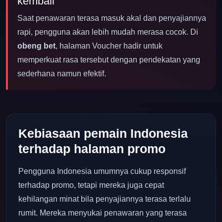
kembali
Saat penawaran terasa masuk akal dan penyajiannya
rapi, pengguna akan lebih mudah merasa cocok. Di
obeng bet
, halaman Voucher hadir untuk
memperkuat rasa tersebut dengan pendekatan yang
sederhana namun efektif.
Kebiasaan pemain Indonesia
terhadap halaman promo
Pengguna Indonesia umumnya cukup responsif
terhadap promo, tetapi mereka juga cepat
kehilangan minat bila penyajiannya terasa terlalu
rumit. Mereka menyukai penawaran yang terasa